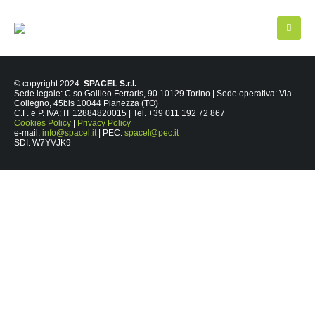
© copyright 2024.
SPACEL S.r.l.
Sede legale: C.so Galileo Ferraris, 90 10129 Torino | Sede operativa: Via
Collegno, 45bis 10044 Pianezza (TO)
C.F. e P. IVA: IT 12884820015 | Tel. +39 011 192 72 867
Cookies Policy
|
Privacy Policy
e-mail:
info@spacel.it
| PEC:
spacel@pec.it
SDI: W7YVJK9